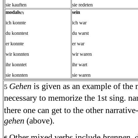
sie kauften
sie redeten
modals
sein
(7)
ich konnte
ich war
du konntest
du warst
er konnte
er war
wir konnten
wir waren
ihr konntet
ihr wart
sie konnten
sie waren
Gehen
is given as an example of the m
5
necessary to memorize the 1st sing. nar
there one can get to the other narrativ
gehen
(above).
Other mixed verbs include
brennen, 